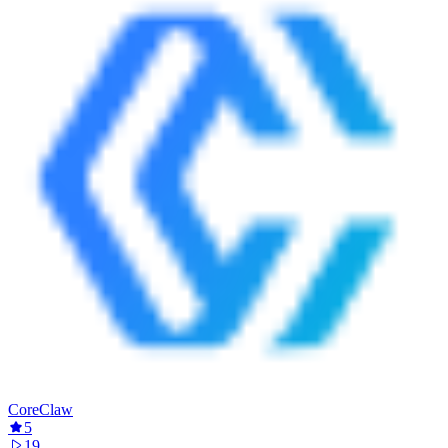
CoreClaw
5
19