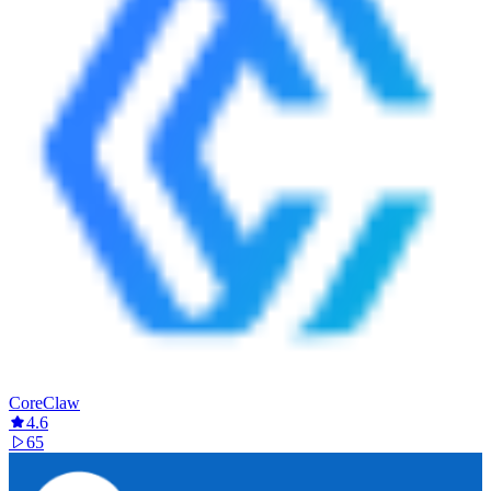
CoreClaw
4.6
65