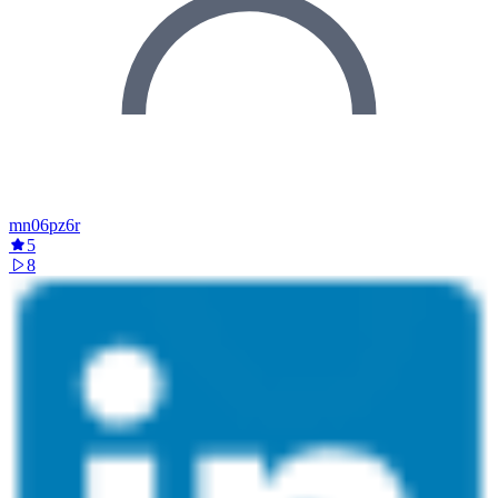
mn06pz6r
5
8