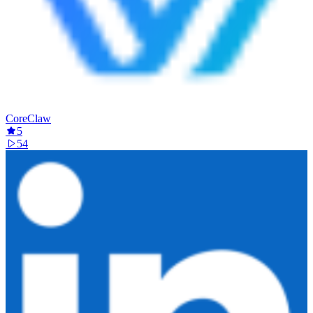
CoreClaw
5
54