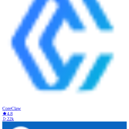
CoreClaw
4.8
22k