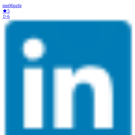
mn06pz6r
5
6