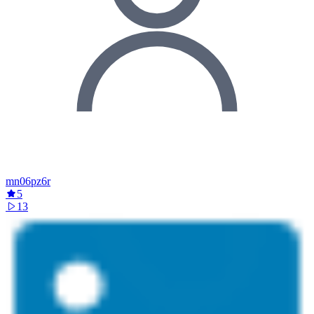
mn06pz6r
5
13