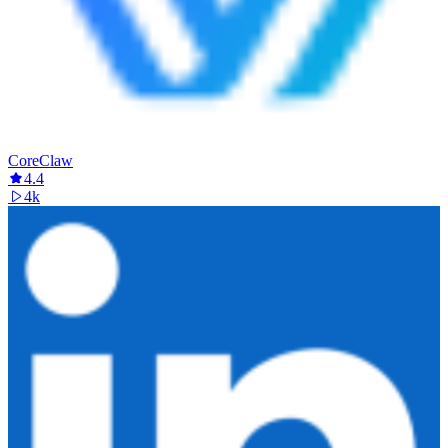
CoreClaw
4.4
4k