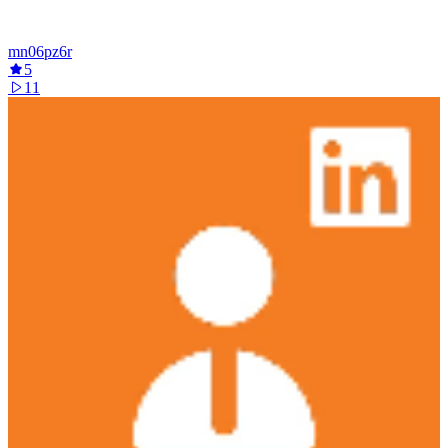
mn06pz6r
5
11