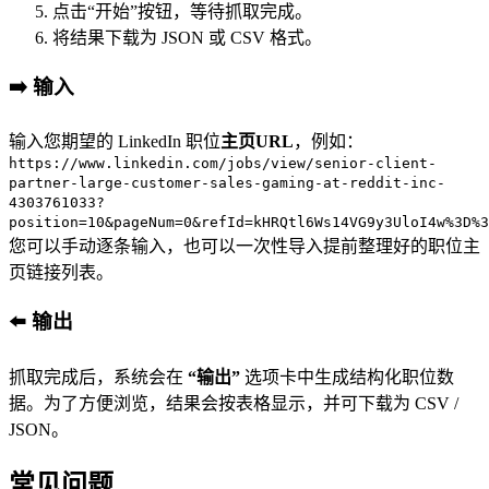
点击“开始”按钮，等待抓取完成。
将结果下载为 JSON 或 CSV 格式。
➡️ 输入
输入您期望的 LinkedIn 职位
主页URL
，例如：
https://www.linkedin.com/jobs/view/senior-client-
partner-large-customer-sales-gaming-at-reddit-inc-
4303761033?
position=10&pageNum=0&refId=kHRQtl6Ws14VG9y3UloI4w%3D%
您可以手动逐条输入，也可以一次性导入提前整理好的职位主
页链接列表。
⬅️ 输出
抓取完成后，系统会在
“输出”
选项卡中生成结构化职位数
据。为了方便浏览，结果会按表格显示，并可下载为 CSV /
JSON。
常见问题