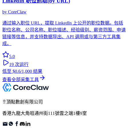
LinkedIn 职位抓取(by URL)
by
CoreClaw
通过输入职位 URL，提取 LinkedIn 上公开的职位数据。包括
职位名称、公司名称、职位描述、经验级别、薪资范围、申请
链接等信息，并支持数据导出、API 调用或与第三方工具集
成。
5.0
19
次运行
低至
$0.6
/1,000 结果
查看全部采集工具
頂點數創有限公司
香港九龍大角咀通州街111號雲之端1樓9室