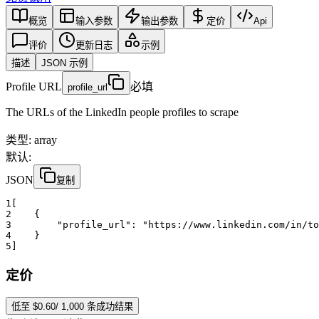
概览
输入参数
输出参数
定价
Api
评价
更新日志
示例
描述
JSON 示例
Profile URL
必填
profile_url
The URLs of the LinkedIn people profiles to scrape
类型
:
array
默认:
JSON
复制
1
[
2
    {
3
"profile_url":
"https://www.linkedin.com/in/t
4
    }
5
]
定价
低至 $0.60/ 1,000 条成功结果