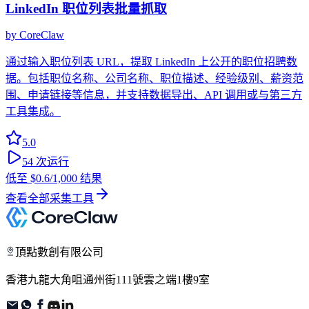
LinkedIn 职位列表批量抓取
by
CoreClaw
通过输入职位列表 URL，提取 LinkedIn 上公开的职位招聘数
据。包括职位名称、公司名称、职位描述、经验级别、薪资范
围、申请链接等信息，并支持数据导出、API 调用或与第三方
工具集成。
5.0
54
次运行
低至
$0.6
/1,000 结果
查看全部采集工具
頂點數創有限公司
香港九龍大角咀通州街111號雲之端1樓9室