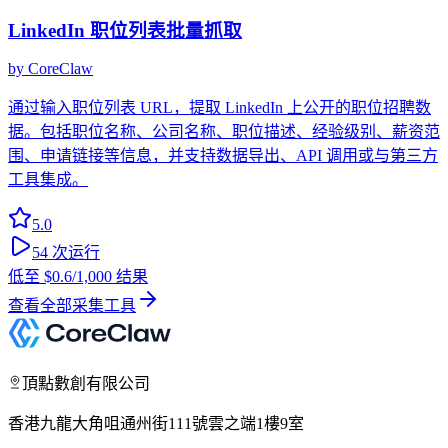
LinkedIn 职位列表批量抓取
by
CoreClaw
通过输入职位列表 URL，提取 LinkedIn 上公开的职位招聘数
据。包括职位名称、公司名称、职位描述、经验级别、薪资范
围、申请链接等信息，并支持数据导出、API 调用或与第三方
工具集成。
5.0
54
次运行
低至
$0.6
/1,000 结果
查看全部采集工具
頂點數創有限公司
香港九龍大角咀通州街111號雲之端1樓9室