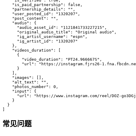
    "is_verified": true,

    "is_paid_partnership": false,

    "partnership_details": "",

    "user_posted_id": "1320207",

    "post_content": "",

    "audio": {

      "audio_asset_id": "1121841733227215",

      "original_audio_title": "Original audio",

      "ig_artist_username": "espn",

      "ig_artist_id": "1320207"

    },

    "videos_duration": [

      {

        "video_duration": "PT24.966667S",

        "url": "https://instagram.fjrs26-1.fna.fbcdn.ne
      }

    ],

    "images": [],

    "alt_text": "",

    "photos_number": 0,

    "input": {

      "url": "https://www.instagram.com/reel/DOZ-go3DGj
    }

  }

]
常见问题