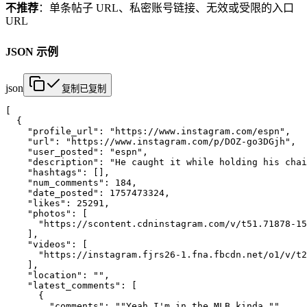
不推荐
：单条帖子 URL、私密账号链接、无效或受限的入口
URL
JSON 示例
json
复制
已复制
[

  {

    "profile_url": "https://www.instagram.com/espn",

    "url": "https://www.instagram.com/p/DOZ-go3DGjh",

    "user_posted": "espn",

    "description": "He caught it while holding his chai
    "hashtags": [],

    "num_comments": 184,

    "date_posted": 1757473324,

    "likes": 25291,

    "photos": [

      "https://scontent.cdninstagram.com/v/t51.71878-15
    ],

    "videos": [

      "https://instagram.fjrs26-1.fna.fbcdn.net/o1/v/t2
    ],

    "location": "",

    "latest_comments": [

      {

        "comments": ""Yeah I'm in the MLB…kinda."",
