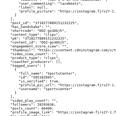
        "user_commenting": "lacebeats",

        "likes": null,

        "profile_picture": "https://instagram.fjrs27-1.
      }

    ],

    "post_id": "3718277889151232225",

    "has_handshake": "",

    "shortcode": "DOZ-go3DGjh",

    "content_type": "clips",

    "pk": "3718277889151232225",

    "content_id": "DOZ-go3DGjh",

    "engagement_score_view": "",

    "thumbnail": "https://scontent.cdninstagram.com/v/t
    "video_view_count": "",

    "product_type": "clips",

    "coauthor_producers": [],

    "tagged_users": [

      {

        "full_name": "SportsCenter",

        "id": "505182045",

        "is_verified": true,

        "profile_pic_url": "https://instagram.fjrs27-1.
        "username": "sportscenter"

      }

    ],

    "video_play_count": "",

    "followers": 28293636,

    "posts_count": 66409,

    "profile_image_link": "https://instagram.fjrs27-1.f