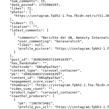
    "num_comments": 15,

    "date_posted": 1755080297,

    "likes": 72,

    "photos": [

      "https://instagram.fpbh2-1.fna.fbcdn.net/v/t51.28
    ],

    "videos": [],

    "location": "",

    "latest_comments": [

      {

        "comments": "Berichte der UN, Amnesty Internati
        "user_commenting": "borasaratsch",

        "likes": null,

        "profile_picture": "https://instagram.fpbh2-1.f
      }

    ],

    "post_id": "3698204037234916397",

    "has_handshake": "",

    "shortcode": "DNSqPpaTXwt",

    "content_type": "carousel_container",

    "pk": "3698204037234916397",

    "content_id": "DNSqPpaTXwt",

    "engagement_score_view": "",

    "thumbnail": "https://instagram.fpbh2-1.fna.fbcdn.n
    "video_view_count": "",

    "product_type": "carousel_container",

    "coauthor_producers": [

      {

        "pk": "1967973481",

        "profile_pic_url": "https://instagram.fpbh2-1.f