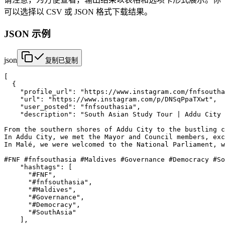
可以选择以 CSV 或 JSON 格式下载结果。
JSON 示例
json
复制
已复制
[

  {

    "profile_url": "https://www.instagram.com/fnfsoutha
    "url": "https://www.instagram.com/p/DNSqPpaTXwt",

    "user_posted": "fnfsouthasia",

    "description": "South Asian Study Tour | Addu City 
From the southern shores of Addu City to the bustling c
In Addu City, we met the Mayor and Council members, exc
In Malé, we were welcomed to the National Parliament, w
#FNF #fnfsouthasia #Maldives #Governance #Democracy #So
    "hashtags": [

      "#FNF",

      "#fnfsouthasia",

      "#Maldives",

      "#Governance",

      "#Democracy",

      "#SouthAsia"

    ],
