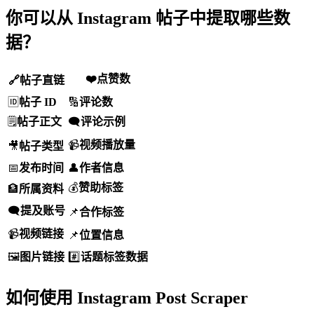
你可以从 Instagram 帖子中提取哪些数
据？
❤️
点赞数
🔗
帖子直链
🆔
帖子 ID
🔢
评论数
🗒️
帖子正文
🗨️
评论示例
📹
视频播放量
🎥
帖子类型
📅
发布时间
👤
作者信息
💰
赞助标签
🏦
所属资料
🗨️
提及账号
📌
合作标签
📹
视频链接
📌
位置信息
🖼️
图片链接
#️⃣
话题标签数据
如何使用 Instagram Post Scraper