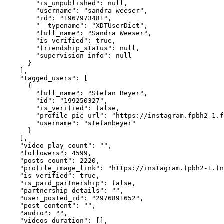
        "is_unpublished": null,

        "username": "sandra_weeser",

        "id": "1967973481",

        "__typename": "XDTUserDict",

        "full_name": "Sandra Weeser",

        "is_verified": true,

        "friendship_status": null,

        "supervision_info": null

      }

    ],

    "tagged_users": [

      {

        "full_name": "Stefan Beyer",

        "id": "199250327",

        "is_verified": false,

        "profile_pic_url": "https://instagram.fpbh2-1.f
        "username": "stefanbeyer"

      }

    ],

    "video_play_count": "",

    "followers": 4599,

    "posts_count": 2220,

    "profile_image_link": "https://instagram.fpbh2-1.fn
    "is_verified": true,

    "is_paid_partnership": false,

    "partnership_details": "",

    "user_posted_id": "2976891652",

    "post_content": "",

    "audio": "",

    "videos_duration": [],
