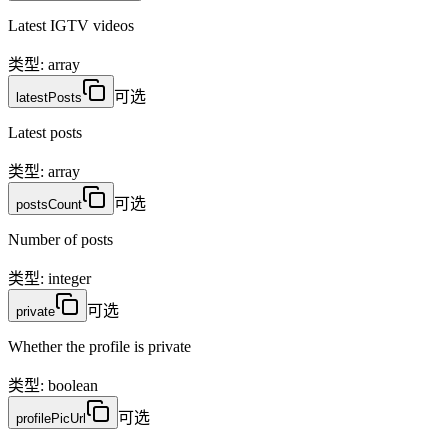
Latest IGTV videos
类型
:
array
可选
latestPosts
Latest posts
类型
:
array
可选
postsCount
Number of posts
类型
:
integer
可选
private
Whether the profile is private
类型
:
boolean
可选
profilePicUrl