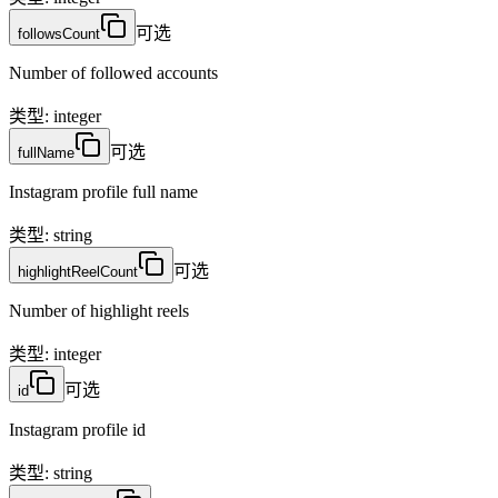
可选
followsCount
Number of followed accounts
类型
:
integer
可选
fullName
Instagram profile full name
类型
:
string
可选
highlightReelCount
Number of highlight reels
类型
:
integer
可选
id
Instagram profile id
类型
:
string