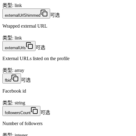
类型
:
link
可选
externalUrlShimmed
Wrapped external URL
类型
:
link
可选
externalUrls
External URLs listed on the profile
类型
:
array
可选
fbid
Facebook id
类型
:
string
可选
followersCount
Number of followers
类型
:
integer