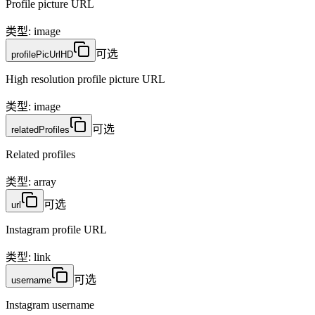
Profile picture URL
类型
:
image
可选
profilePicUrlHD
High resolution profile picture URL
类型
:
image
可选
relatedProfiles
Related profiles
类型
:
array
可选
url
Instagram profile URL
类型
:
link
可选
username
Instagram username