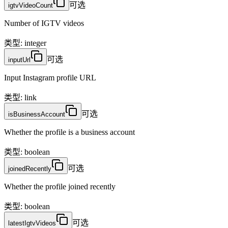
可选
igtvVideoCount
Number of IGTV videos
类型
:
integer
可选
inputUrl
Input Instagram profile URL
类型
:
link
可选
isBusinessAccount
Whether the profile is a business account
类型
:
boolean
可选
joinedRecently
Whether the profile joined recently
类型
:
boolean
可选
latestIgtvVideos