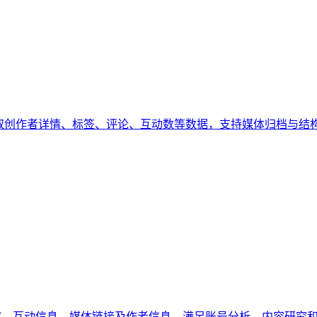
eels 中抓取创作者详情、标签、评论、互动数等数据，支持媒体归档与
数据，包括帖子内容、互动信息、媒体链接及作者信息，满足账号分析、内容研