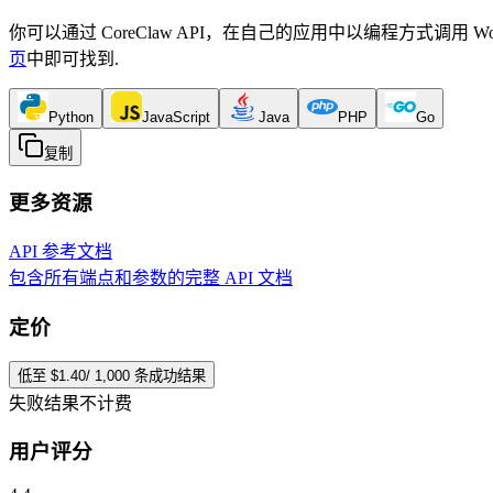
你可以通过 CoreClaw API，在自己的应用中以编程方式调用 Wo
页
中即可找到
.
Python
JavaScript
Java
PHP
Go
复制
更多资源
API 参考文档
包含所有端点和参数的完整 API 文档
定价
低至 $1.40/ 1,000 条成功结果
失败结果不计费
用户评分