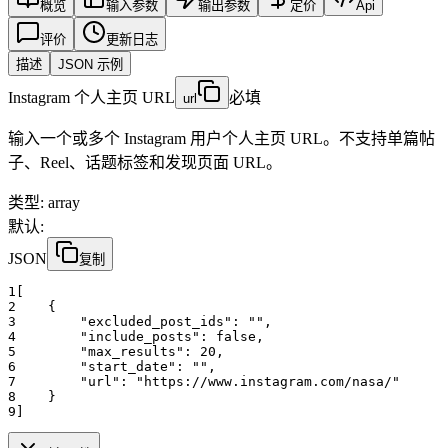
概览
输入参数
输出参数
定价
Api
评价
更新日志
描述
JSON 示例
Instagram 个人主页 URL
必填
url
输入一个或多个 Instagram 用户个人主页 URL。不支持单篇帖
子、Reel、话题标签和发现页面 URL。
类型
:
array
默认:
JSON
复制
1
[
2
    {
3
"excluded_post_ids":
""
,
4
"include_posts":
false
,
5
"max_results":
20
,
6
"start_date":
""
,
7
"url":
"https://www.instagram.com/nasa/"
8
    }
9
]