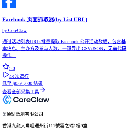
Facebook 页面抓取器(by List URL)
by
CoreClaw
通过活动列表URLs批量提取 Facebook 公开活动数据，包含基
本信息、主办方及参与人数，一键导出 CSV/JSON，无需代码
操作。
5.0
48
次运行
低至
$0.6
/1,000 结果
查看全部采集工具
頂點數創有限公司
香港九龍大角咀通州街111號雲之端1樓9室