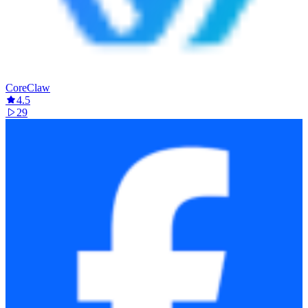
CoreClaw
4.5
29