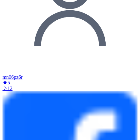
mn06pz6r
5
12