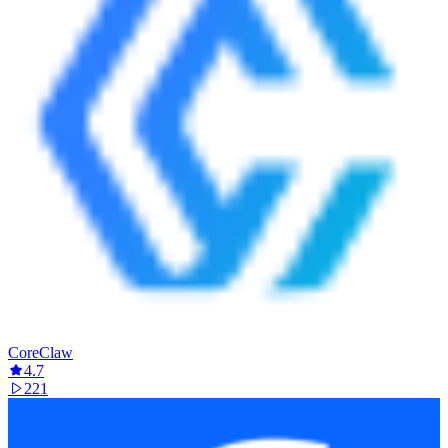
CoreClaw
4.7
221