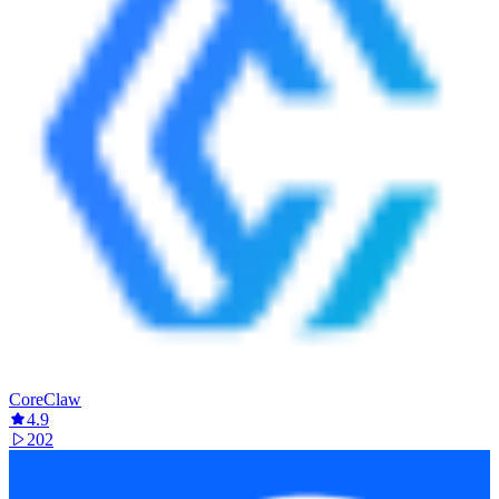
CoreClaw
4.9
202