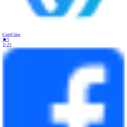
CoreClaw
5
25