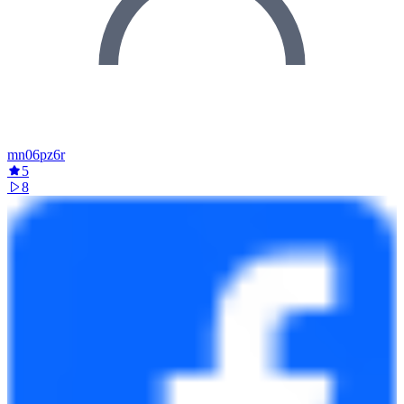
mn06pz6r
5
8