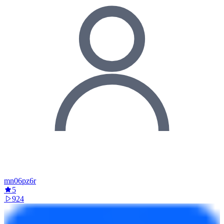
mn06pz6r
5
924