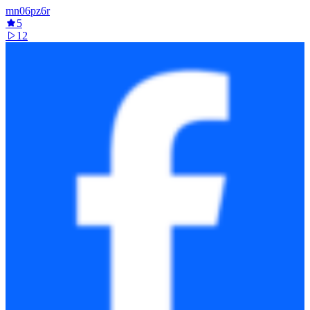
mn06pz6r
5
12