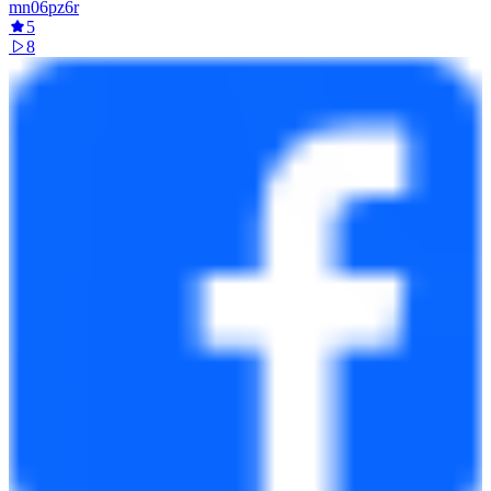
mn06pz6r
5
8