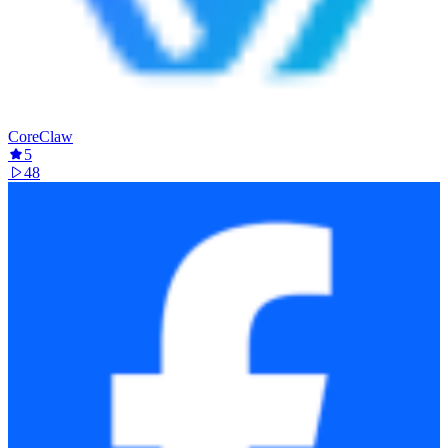
CoreClaw
5
48