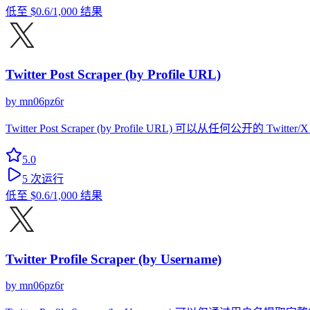
低至
$0.6
/1,000 结果
Twitter Post Scraper (by Profile URL)
by
mn06pz6r
Twitter Post Scraper (by Profile URL) 可
5.0
5
次运行
低至
$0.6
/1,000 结果
Twitter Profile Scraper (by Username)
by
mn06pz6r