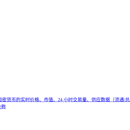
何加密货币的实时价格、市值、24 小时交易量、供应数据（流通/总/最大
全称