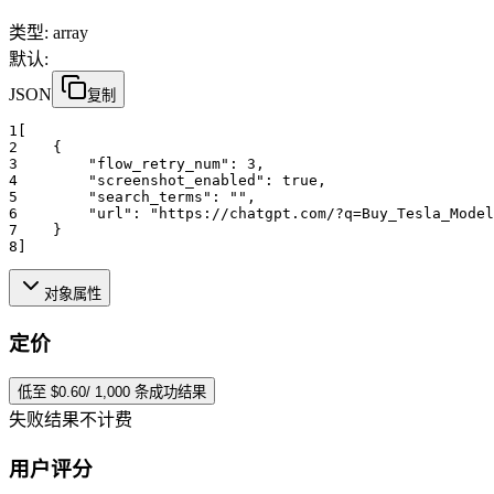
类型
:
array
默认:
JSON
复制
1
[
2
    {
3
"flow_retry_num":
3
,
4
"screenshot_enabled":
true
,
5
"search_terms":
""
,
6
"url":
"https://chatgpt.com/?q=Buy_Tesla_Model
7
    }
8
]
对象属性
定价
低至 $0.60/ 1,000 条成功结果
失败结果不计费
用户评分