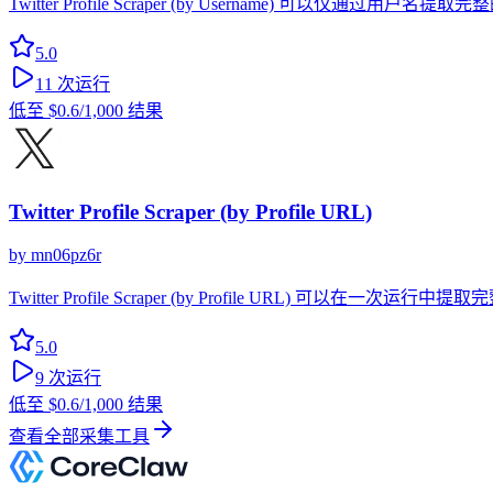
Twitter Profile Scraper (by Username)
5.0
11
次运行
低至
$0.6
/1,000 结果
Twitter Profile Scraper (by Profile URL)
by
mn06pz6r
Twitter Profile Scraper (by Profile UR
5.0
9
次运行
低至
$0.6
/1,000 结果
查看全部采集工具