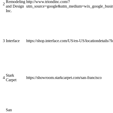
Remodeling
http://www.triondinc.com/?
2
and Design
utm_source=google&utm_medium=wix_google_busin
Inc.
3
Interface
https://shop.interface.com/US/en-US/locationdetails/
Stark
4
https://showroom.starkcarpet.com/san-francisco
Carpet
San