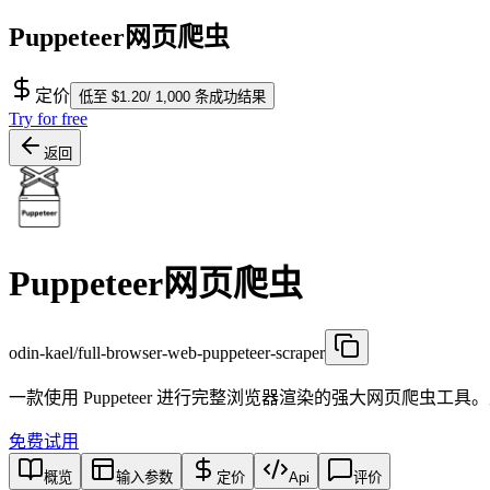
Puppeteer网页爬虫
定价
低至 $1.20/ 1,000 条成功结果
Try for free
返回
Puppeteer网页爬虫
odin-kael/full-browser-web-puppeteer-scraper
一款使用 Puppeteer 进行完整浏览器渲染的强大网页爬虫工具
免费试用
概览
输入参数
定价
Api
评价