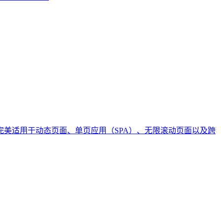
浏览器引擎。完美适用于动态页面、单页应用（SPA）、无限滚动页面以及跨