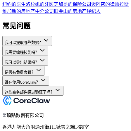
纽约的医生
洛杉矶的牙医
芝加哥的保险公司
迈阿密的律师
拉斯
维加斯的房地产中介公司
旧金山的房地产经纪人
常见问题
我可以提取哪些数据？
我需要编程技能吗？
我可以导出结果吗？
是否有免费套餐？
谁在使用CoreClaw？
这些商务邮件经过验证了吗？
頂點數創有限公司
香港九龍大角咀通州街111號雲之端1樓9室