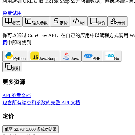
利用店铺 URL 提取 TikTok Shop 公开店铺数据，包括
免费试用
概览
输入参数
定价
Api
评价
示例
你可以通过 CoreClaw API，在自己的应用中以编程方式调用 Wo
页
中即可找到
.
Python
JavaScript
Java
PHP
Go
复制
更多资源
API 参考文档
包含所有端点和参数的完整 API 文档
定价
低至 $2.70/ 1,000 条成功结果