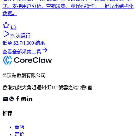
式。支持用户分析、营销决策，零代码操作，一键导出结构化
数据。
4.3
75
次运行
低至
$2.7
/1,000 结果
查看全部采集工具
頂點數創有限公司
香港九龍大角咀通州街111號雲之端1樓9室
推荐
商店
定价