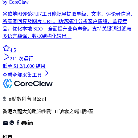
by
CoreClaw
谷歌地图评论抓取工具能批量提取星级、文本、评论者信息、
所有者回复及图片 URL。助您精准分析客户情绪，监控竞
品，优化本地 SEO，全面提升业务声誉。支持关键词过滤与
多语言翻译，数据结构化输出。
4.5
211
次运行
低至
$1.2
/1,000 结果
查看全部采集工具
頂點數創有限公司
香港九龍大角咀通州街111號雲之端1樓9室
推荐