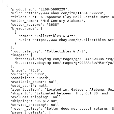
[

  {

    "product_id": "116845699229",

    "url": "https://www.ebay.com/itm/116845699229",

    "title": "Lot  6 Japanese Clay Bell Ceramic Dorei o
    "seller_name": "Mid Century Alabama",

    "seller_reviews": "3638",

    "breadcrumbs": [

      {

        "name": "Collectibles & Art",

        "url": "https://www.ebay.com/b/Collectibles-Art
      }

    ],

    "root_category": "Collectibles & Art",

    "images": [

      "https://i.ebayimg.com/images/g/5LEAAeSw83Bo~YzQ/
      "https://i.ebayimg.com/images/g/908AAeSwVM5o~Yyu/
    ],

    "price": "75.0",

    "currency": "USD",

    "condition": "Used",

    "available_count": null,

    "sold_count": null,

    "item_location": "Located in: Gadsden, Alabama, Uni
    "ships_to": "Estimated between  Thu, Oct 30  and  T
    "excludes_shipping": null,

    "shipping": "US $12.80",

    "service_shipping": null,

    "return_policy": "Seller does not accept returns. S
    "payment_details": [
