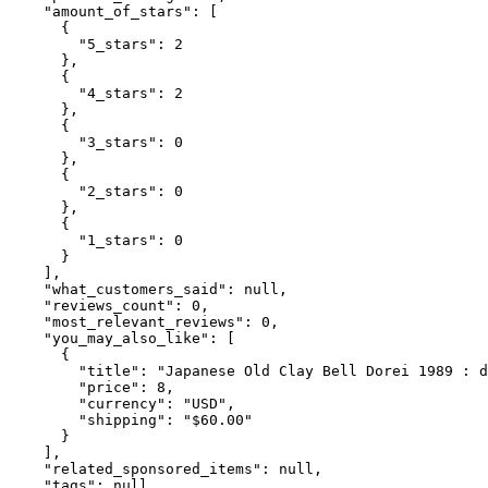
    "amount_of_stars": [

      {

        "5_stars": 2

      },

      {

        "4_stars": 2

      },

      {

        "3_stars": 0

      },

      {

        "2_stars": 0

      },

      {

        "1_stars": 0

      }

    ],

    "what_customers_said": null,

    "reviews_count": 0,

    "most_relevant_reviews": 0,

    "you_may_also_like": [

      {

        "title": "Japanese Old Clay Bell Dorei 1989 : d
        "price": 8,

        "currency": "USD",

        "shipping": "$60.00"

      }

    ],

    "related_sponsored_items": null,

    "tags": null,
