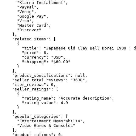
      "Klarna Installment",

      "PayPal",

      "Venmo",

      "Google Pay",

      "Visa",

      "Master Card",

      "Discover"

    ],

    "related_items": [

      {

        "title": "Japanese Old Clay Bell Dorei 1989 : d
        "price": 8,

        "currency": "USD",

        "shipping": "$60.00"

      }

    ],

    "product_specifications": null,

    "seller_total_reviews": "3638",

    "item_reviews": 0,

    "seller_ratings": [

      {

        "rating_name": "Accurate description",

        "rating_value": 4.9

      }

    ],

    "popular_categories": [

      "Entertainment Memorabilia",

      "Video Games & Consoles"

    ],

    "product_ratings": 0,
