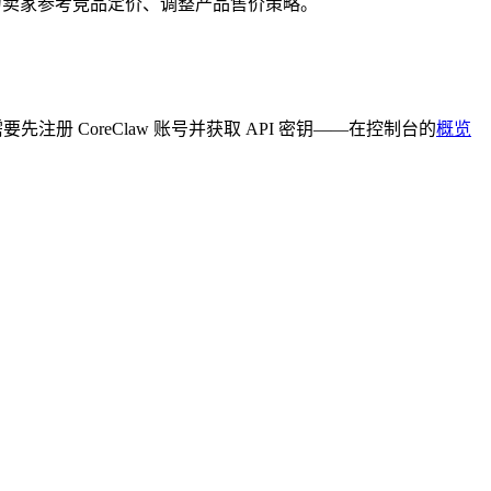
力卖家参考竞品定价、调整产品售价策略。
需要先注册 CoreClaw 账号并获取 API 密钥——在控制台的
概览