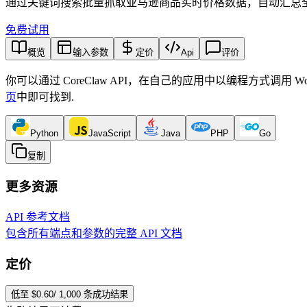
通过关键词搜索批量抓取亚马逊商品实时价格数据，自动汇总全
免费试用
概览
输入参数
定价
Api
评价
你可以通过 CoreClaw API，在自己的应用中以编程方式调用 Wo
页
中即可找到
.
Python
JavaScript
Java
PHP
Go
复制
更多资源
API 参考文档
包含所有端点和参数的完整 API 文档
定价
低至 $0.60/ 1,000 条成功结果